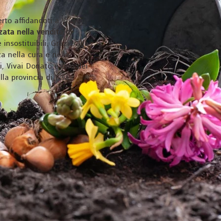
erto affidandoti a Vivai
zzata nella vendita di
insostituibili. Grazie alla
a nella cura e nella
i, Vivai Donato è uno dei
ella provincia di Pisa.