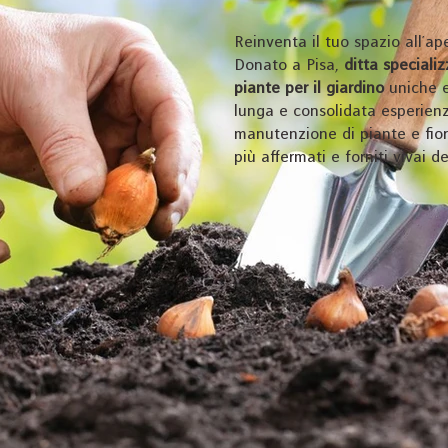
Reinventa il tuo spazio all’ap
Donato a Pisa,
ditta speciali
piante per il giardino
uniche e 
lunga e consolidata esperienz
manutenzione di piante e fior
più affermati e forniti vivai d