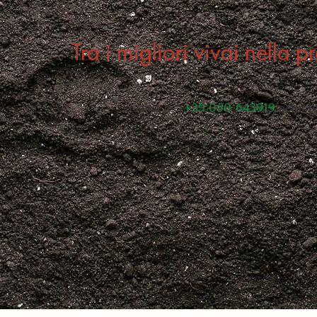
Tra i migliori vivai nella p
+39 050 643919
Chiama il
per info