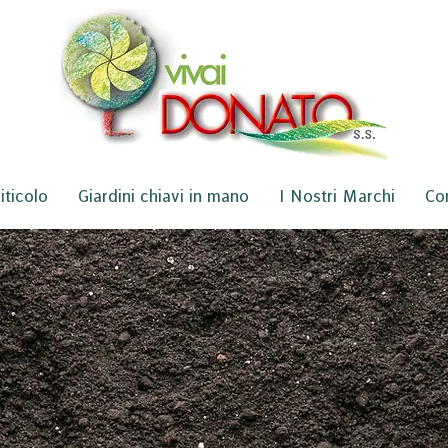
iticolo
Giardini chiavi in mano
I Nostri Marchi
Con