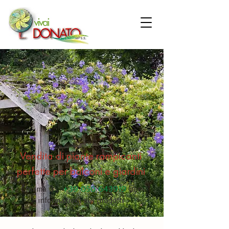
Vendita di piante rampicanti
perfette per balconi e giardini
+39 050 643919
Chiama il
per
informazioni sui prodotti