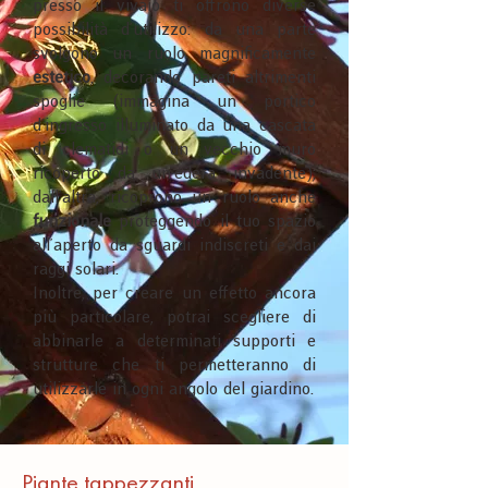
presso il vivaio ti offrono diverse
possibilità d’utilizzo: da una parte
svolgono un ruolo magnificamente
estetico
, decorando pareti altrimenti
spoglie (immagina un portico
d’ingresso illuminato da una cascata
di clematidi o un vecchio muro
ricoperto da un’edera invadente);
dall’altra, ricoprono un ruolo anche
funzionale
proteggendo il tuo spazio
all’aperto da sguardi indiscreti e dai
raggi solari.
Inoltre, per creare un effetto ancora
più particolare, potrai scegliere di
abbinarle a determinati supporti e
strutture che ti permetteranno di
utilizzarle in ogni angolo del giardino.
Piante tappezzanti