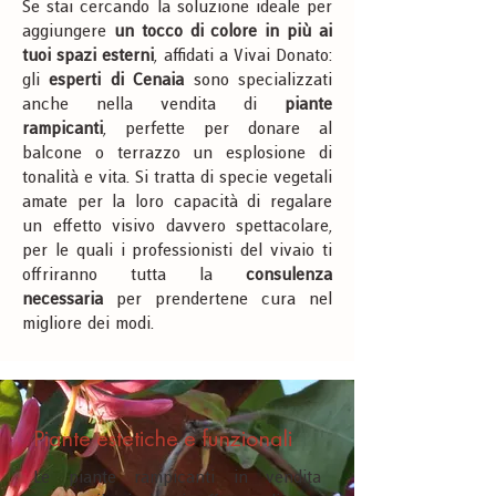
Se stai cercando la soluzione ideale per
aggiungere
un tocco di colore in più ai
tuoi spazi esterni
, affidati a Vivai Donato:
gli
esperti di Cenaia
sono specializzati
anche nella vendita di
piante
rampicanti
, perfette per donare al
balcone o terrazzo un esplosione di
tonalità e vita. Si tratta di specie vegetali
amate per la loro capacità di regalare
un effetto visivo davvero spettacolare,
per le quali i professionisti del vivaio ti
offriranno tutta la
consulenza
necessaria
per prendertene cura nel
migliore dei modi.
Piante estetiche e funzionali
Le piante rampicanti in vendita