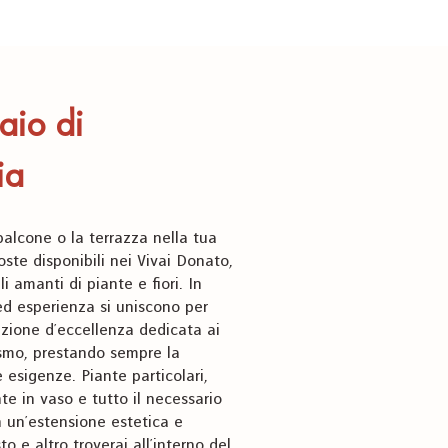
aio di
ia
 balcone o la terrazza nella tua
oste disponibili nei Vivai Donato,
i amanti di piante e fiori. In
ed esperienza si uniscono per
zione d’eccellenza dedicata ai
aismo, prestando sempre la
 esigenze. Piante particolari,
nte in vaso e tutto il necessario
n un’estensione estetica e
o e altro troverai all’interno del