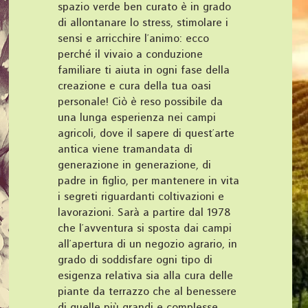
spazio verde ben curato è in grado
di allontanare lo stress, stimolare i
sensi e arricchire l’animo: ecco
perché il vivaio a conduzione
familiare ti aiuta in ogni fase della
creazione e cura della tua oasi
personale! Ciò è reso possibile da
una lunga esperienza nei campi
agricoli, dove il sapere di quest’arte
antica viene tramandata di
generazione in generazione, di
padre in figlio, per mantenere in vita
i segreti riguardanti coltivazioni e
lavorazioni. Sarà a partire dal 1978
che l’avventura si sposta dai campi
all’apertura di un negozio agrario, in
grado di soddisfare ogni tipo di
esigenza relativa sia alla cura delle
piante da terrazzo che al benessere
di quelle più grandi e complesse