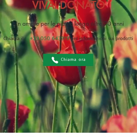
VIVAI DONATO
Un amore per le piante lungo oltre 70 anni
+39 050 643919
Chiama il
per informazioni sui prodotti
Chiama ora