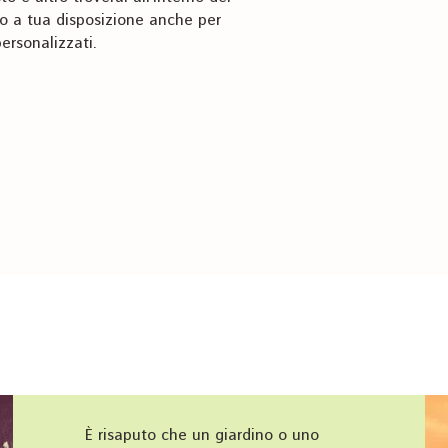
nno a tua disposizione anche per
 personalizzati.
È risaputo che un giardino o uno